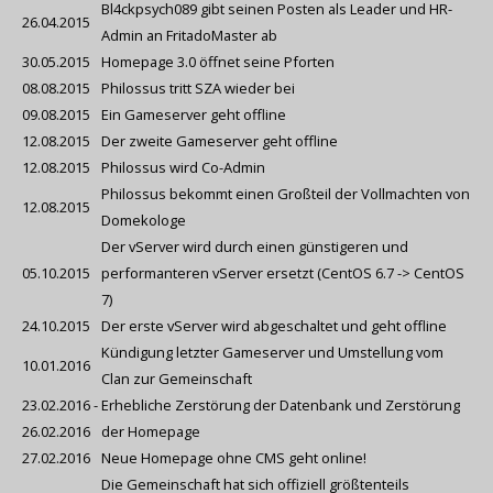
Bl4ckpsych089 gibt seinen Posten als Leader und HR-
26.04.2015
Admin an FritadoMaster ab
30.05.2015
Homepage 3.0 öffnet seine Pforten
08.08.2015
Philossus tritt SZA wieder bei
09.08.2015
Ein Gameserver geht offline
12.08.2015
Der zweite Gameserver geht offline
12.08.2015
Philossus wird Co-Admin
Philossus bekommt einen Großteil der Vollmachten von
12.08.2015
Domekologe
Der vServer wird durch einen günstigeren und
05.10.2015
performanteren vServer ersetzt (CentOS 6.7 -> CentOS
7)
24.10.2015
Der erste vServer wird abgeschaltet und geht offline
Kündigung letzter Gameserver und Umstellung vom
10.01.2016
Clan zur Gemeinschaft
23.02.2016 -
Erhebliche Zerstörung der Datenbank und Zerstörung
26.02.2016
der Homepage
27.02.2016
Neue Homepage ohne CMS geht online!
Die Gemeinschaft hat sich offiziell größtenteils