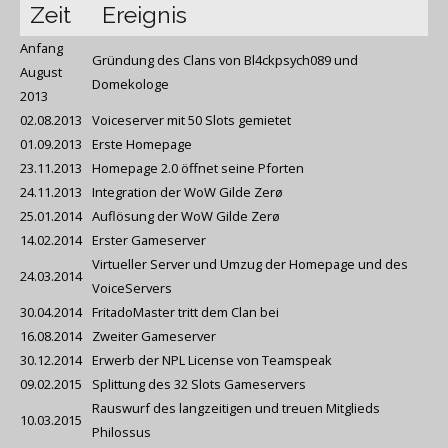
Zeit
Ereignis
Anfang
Gründung des Clans von Bl4ckpsych089 und
August
Domekologe
2013
02.08.2013
Voiceserver mit 50 Slots gemietet
01.09.2013
Erste Homepage
23.11.2013
Homepage 2.0 öffnet seine Pforten
24.11.2013
Integration der WoW Gilde Zerø
25.01.2014
Auflösung der WoW Gilde Zerø
14.02.2014
Erster Gameserver
Virtueller Server und Umzug der Homepage und des
24.03.2014
VoiceServers
30.04.2014
FritadoMaster tritt dem Clan bei
16.08.2014
Zweiter Gameserver
30.12.2014
Erwerb der NPL License von Teamspeak
09.02.2015
Splittung des 32 Slots Gameservers
Rauswurf des langzeitigen und treuen Mitglieds
10.03.2015
Philossus